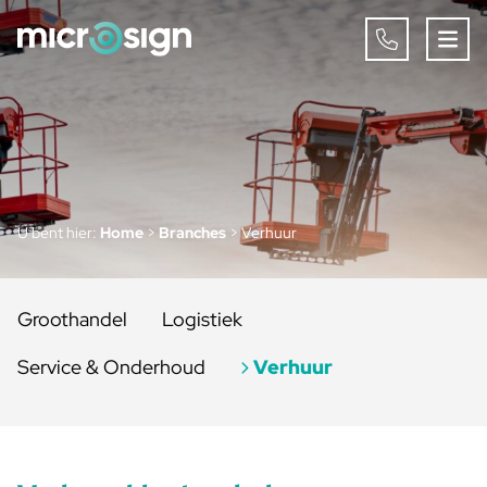
U bent hier:
Home
>
Branches
>
Verhuur
Groothandel
Logistiek
Service & Onderhoud
Verhuur