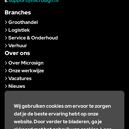
E
support@microsign.nl
Branches
Groothandel
Logistiek
Service & Onderhoud
Verhuur
Over ons
Over Microsign
Onze werkwijze
Vacatures
Nieuws
Support
Contact
Wij gebruiken cookies om ervoor te zorgen
dat je de beste ervaring hebt op onze
website. Door verder te bladeren, ga je
Co-Founder
Digital District Zwolle